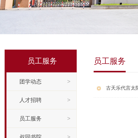
员工服务
员工服务
团学动态
>
古天乐代言太
人才招聘
>
员工服务
>
叔同书院
>