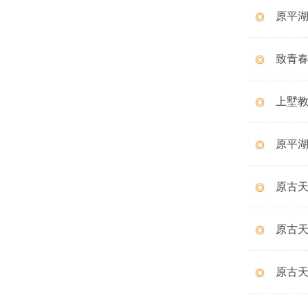
原平湖
致青春
上墅
原平湖
原古天
原古天
原古天