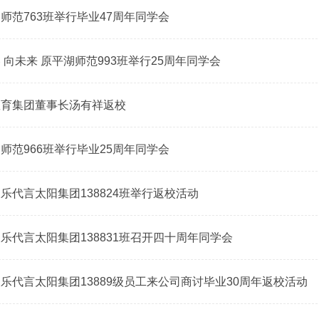
师范763班举行毕业47周年同学会
 向未来 原平湖师范993班举行25周年同学会
教育集团董事长汤有祥返校
师范966班举行毕业25周年同学会
乐代言太阳集团138824班举行返校活动
乐代言太阳集团138831班召开四十周年同学会
乐代言太阳集团13889级员工来公司商讨毕业30周年返校活动