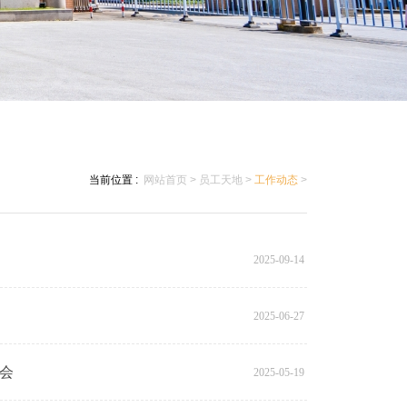
当前位置 :
网站首页
>
员工天地
>
工作动态
>
2025-09-14
2025-06-27
学会
2025-05-19