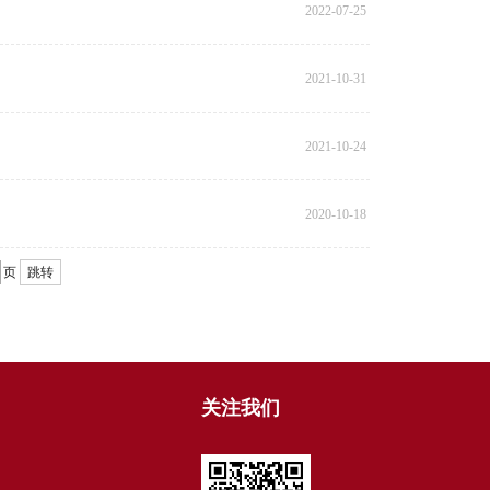
2022-07-25
2021-10-31
2021-10-24
2020-10-18
页
跳转
关注我们