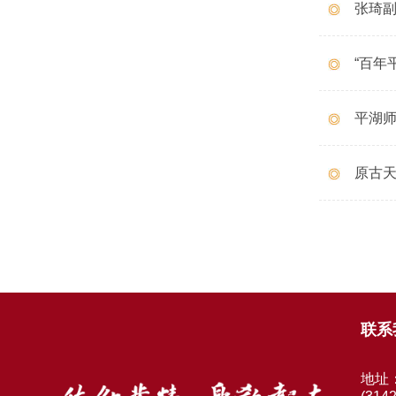
张琦
“百年
平湖师
原古天
联系
地址