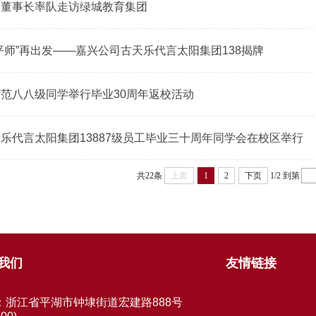
副董事长率队走访绿城教育集团
平师”再出发——嘉兴公司古天乐代言太阳集团138揭牌
范八八级同学举行毕业30周年返校活动
乐代言太阳集团13887级员工毕业三十周年同学会在校区举行
共22条
上页
1
2
下页
1/2
到第
我们
友情链接
：浙江省平湖市钟埭街道宏建路888号